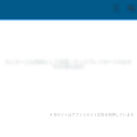
内
容
ガジェット
在宅勤務環境
モバイル
コラム
を
ス
キ
ッ
プ
モニター上を収納として活用！ディスプレイボードのおす
すめ5選を紹介
※ 当サイトはアフィリエイト広告を利用しています