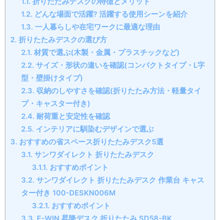
1.1.
折りたたみデスクの特徴とメリット
1.2.
どんな場面で活躍? 活躍する使用シーンを紹介
1.3.
一人暮らしや在宅ワークに最適な理由
2.
折りたたみデスクの選び方
2.1.
材質で選ぶ(木製・金属・プラスチックなど)
2.2.
サイズ・形状の違いを確認(コンパクトタイプ・L字
型・壁掛けタイプ)
2.3.
収納のしやすさを確認(折りたたみ方法・軽量タイ
プ・キャスター付き)
2.4.
耐荷重と安定性を確認
2.5.
インテリアに馴染むデザインで選ぶ
3.
おすすめの省スペース折りたたみデスク5選
3.1.
サンワダイレクト 折りたたみデスク
3.1.1.
おすすめポイント
3.2.
サンワダイレクト 折りたたみデスク 作業台 キャス
ター付き 100-DESKN006M
3.2.1.
おすすめポイント
3.3.
E-WIN 昇降デスク 折りたたみ SD58-BK